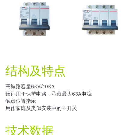
绝缘穿刺线夹
复合通用绝缘子
Français
张力线夹
线路柱式绝缘子
玻璃圆盘悬式绝缘子
线轴绝缘子
针式绝缘子
结构及特点
高短路容量6KA/10KA
设计用于保护电路，承载最大63A电流
触点位置指示
用作家庭及类似安装中的主开关
技术数据