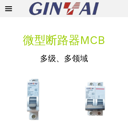
主页
关于鑫泰
微型断路器MCB
产品中心
多级、多领域
解决方案
智能仪表
电源准备板
单相智能表
联系我们
断路器
三相智能表
搜索
绝缘子
表箱
通用保护断路器
简体中文
浪涌保护器
微型断路器MCB
复合悬式耐张绝缘子
简体中文
邮件咨询
跌落式熔断器
微型断路器MCB(G7M2-125)
复合针式绝缘子
English