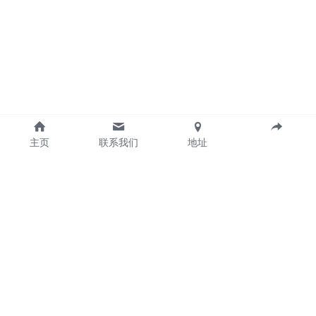
主页
联系我们
地址
Guangzhou Gintai Electric Power Technology 
CO.,LTD
Email: 
sales@gintai.cn
Address: No.90-96,Science Avenue, Science 
City,Huangpu District,Guangzhou,CHINA