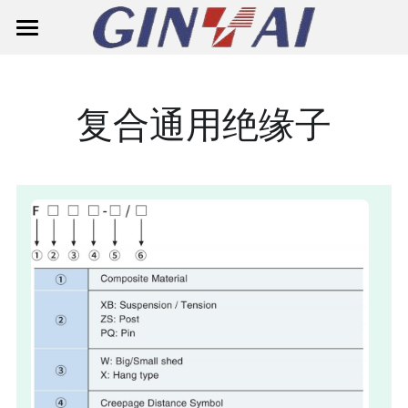
主页
关于鑫泰
复合通用绝缘子
产品中心
解决方案
智能仪表
电源准备板
单相智能表
联系我们
断路器
三相智能表
搜索
绝缘子
表箱
通用保护断路器
简体中文
浪涌保护器
微型断路器MCB
复合悬式耐张绝缘子
简体中文
邮件咨询
跌落式熔断器
微型断路器MCB(G7M2-125)
复合针式绝缘子
English