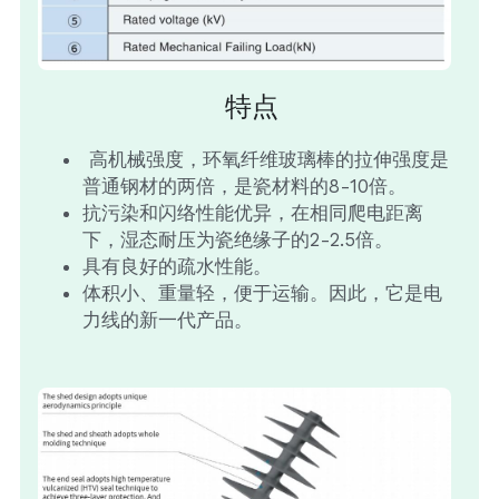
绝缘穿刺线夹
复合通用绝缘子
Français
张力线夹
线路柱式绝缘子
特点
玻璃圆盘悬式绝缘子
 高机械强度，环氧纤维玻璃棒的拉伸强度是
普通钢材的两倍，是瓷材料的8-10倍。
线轴绝缘子
抗污染和闪络性能优异，在相同爬电距离
下，湿态耐压为瓷绝缘子的2-2.5倍。
针式绝缘子
具有良好的疏水性能。
体积小、重量轻，便于运输。因此，它是电
力线的新一代产品。