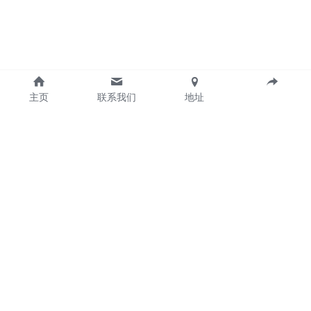
主页
联系我们
地址
Guangzhou Gintai Electric Power Technology 
CO.,LTD
Email: 
sales@gintai.cn
Address: No.90-96,Science Avenue, Science 
City,Huangpu District,Guangzhou,CHINA