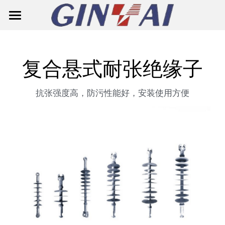
主页
关于鑫泰
复合悬式耐张绝缘子
产品中心
抗张强度高，防污性能好，安装使用方便
解决方案
智能仪表
电源准备板
单相智能表
联系我们
断路器
三相智能表
搜索
绝缘子
表箱
通用保护断路器
简体中文
浪涌保护器
微型断路器MCB
复合悬式耐张绝缘子
简体中文
邮件咨询
跌落式熔断器
微型断路器MCB(G7M2-125)
复合针式绝缘子
English